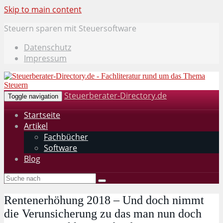
Skip to main content
Steuern sparen mit Steuersoftware
Datenschutz
Impressum
Steuerberater-Directory.de
Toggle navigation
Startseite
Artikel
Fachbücher
Software
Blog
Rentenerhöhung 2018 – Und doch nimmt
die Verunsicherung zu das man nun doch