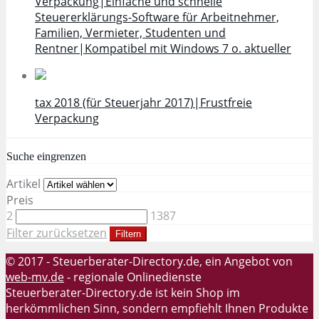
Verpackung|Einfache und schnelle
Steuererklärungs-Software für Arbeitnehmer,
Familien, Vermieter, Studenten und
Rentner|Kompatibel mit Windows 7 o. aktueller
tax 2018 (für Steuerjahr 2017)|Frustfreie
Verpackung
Suche eingrenzen
Artikel
Preis
2
1387
Filter zurücksetzen
Filtern
© 2017 - Steuerberater-Directory.de, ein Angebot von
web-mv.de
- regionale Onlinedienste
Steuerberater-Directory.de ist kein Shop im
herkömmlichen Sinn, sondern empfiehlt Ihnen Produkte