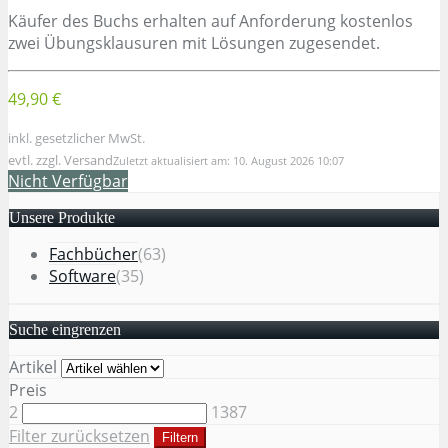
Käufer des Buchs erhalten auf Anforderung kostenlos
zwei Übungsklausuren mit Lösungen zugesendet.
49,90 €
inkl. gesetzlicher MwSt.
evtl. zzgl. Versand
Zuletzt aktualisiert am: 10. August 2026 10:07
Nicht Verfügbar
Unsere Produkte
Fachbücher
(63)
Software
(35)
Suche eingrenzen
Artikel
Preis
2
1387
Filter zurücksetzen
Filtern