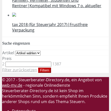
Familien, Vermieter, Studenten und
Rentner|Kompatibel mit Windows 7 o. aktueller
tax 2018 (für Steuerjahr 2017)|Frustfreie
Verpackung
Suche eingrenzen
Artikel
Preis
2
1387
Filter zurücksetzen
Filtern
© 2017 - Steuerberater-Directory.de, ein Angebot von
web-mv.de
- regionale Onlinedienste
Steuerberater-Directory.de ist kein Shop im
herkömmlichen Sinn, sondern empfiehlt Ihnen Produkte
anderer Shops rund um das Thema Steuern.
Datenschutz