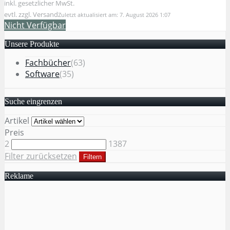
inkl. gesetzlicher MwSt.
evtl. zzgl. Versand
Zuletzt aktualisiert am: 7. August 2026 1:07
Nicht Verfügbar
Unsere Produkte
Fachbücher
(63)
Software
(35)
Suche eingrenzen
Artikel
Preis
2
1387
Filter zurücksetzen
Filtern
Reklame