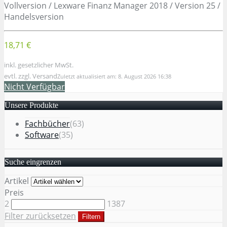
Vollversion / Lexware Finanz Manager 2018 / Version 25 /
Handelsversion
18,71 €
inkl. gesetzlicher MwSt.
evtl. zzgl. Versand
Zuletzt aktualisiert am: 8. August 2026 16:38
Nicht Verfügbar
Unsere Produkte
Fachbücher
(63)
Software
(35)
Suche eingrenzen
Artikel
Preis
2
1387
Filter zurücksetzen
Filtern