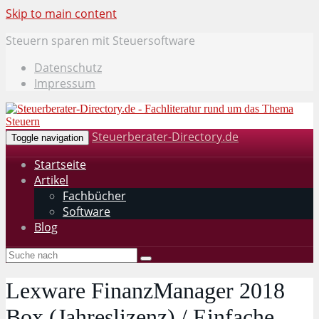
Skip to main content
Steuern sparen mit Steuersoftware
Datenschutz
Impressum
Steuerberater-Directory.de
Toggle navigation
Startseite
Artikel
Fachbücher
Software
Blog
Lexware FinanzManager 2018
Box (Jahreslizenz) / Einfache