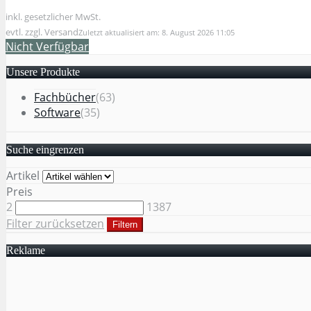
inkl. gesetzlicher MwSt.
evtl. zzgl. Versand
Zuletzt aktualisiert am: 8. August 2026 11:05
Nicht Verfügbar
Unsere Produkte
Fachbücher
(63)
Software
(35)
Suche eingrenzen
Artikel
Preis
2
1387
Filter zurücksetzen
Filtern
Reklame