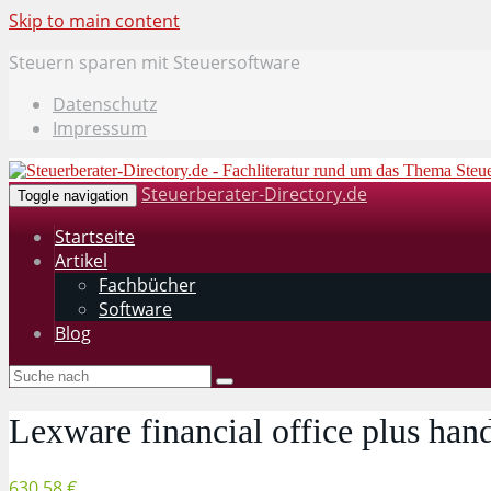
Skip to main content
Steuern sparen mit Steuersoftware
Datenschutz
Impressum
Steuerberater-Directory.de
Toggle navigation
Startseite
Artikel
Fachbücher
Software
Blog
Lexware financial office plus ha
630,58 €