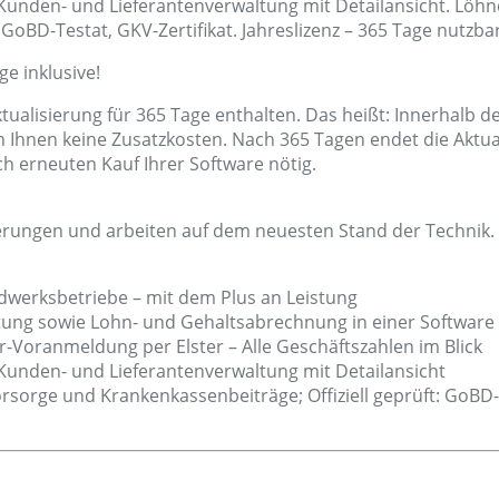
 Kunden- und Lieferantenverwaltung mit Detailansicht. Löhne
 GoBD-Testat, GKV-Zertifikat. Jahreslizenz – 365 Tage nutzba
e inklusive!
ualisierung für 365 Tage enthalten. Das heißt: Innerhalb d
Ihnen keine Zusatzkosten. Nach 365 Tagen endet die Aktual
ch erneuten Kauf Ihrer Software nötig.
erungen und arbeiten auf dem neuesten Stand der Technik.
dwerksbetriebe – mit dem Plus an Leistung
itung sowie Lohn- und Gehaltsabrechnung in einer Software
-Voranmeldung per Elster – Alle Geschäftszahlen im Blick
 Kunden- und Lieferantenverwaltung mit Detailansicht
rsorge und Krankenkassenbeiträge; Offiziell geprüft: GoBD-T