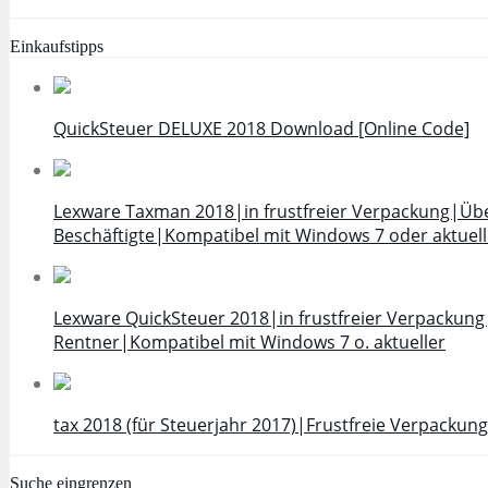
Einkaufstipps
QuickSteuer DELUXE 2018 Download [Online Code]
Lexware Taxman 2018|in frustfreier Verpackung|Über
Beschäftigte|Kompatibel mit Windows 7 oder aktuell
Lexware QuickSteuer 2018|in frustfreier Verpackung
Rentner|Kompatibel mit Windows 7 o. aktueller
tax 2018 (für Steuerjahr 2017)|Frustfreie Verpackung
Suche eingrenzen