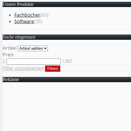
Unsere Produkte
Fachbücher
(63)
Software
(35)
Suche eingrenzen
Artikel
Preis
2
1387
Filter zurücksetzen
Filtern
Reklame