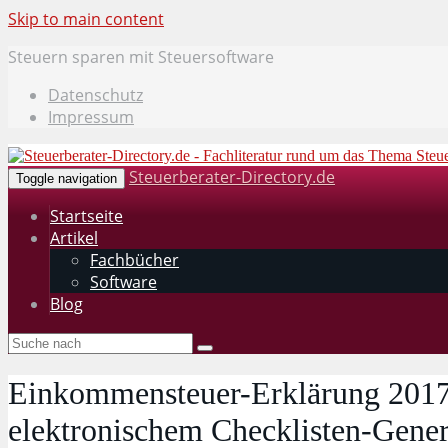
Skip to main content
Steuern sparen mit Steuersoftware
Datenschutz
Impressum
Steuerberater-Directory.de
Toggle navigation
Startseite
Artikel
Fachbücher
Software
Blog
Einkommensteuer-Erklärung 2017: 
elektronischem Checklisten-Gener